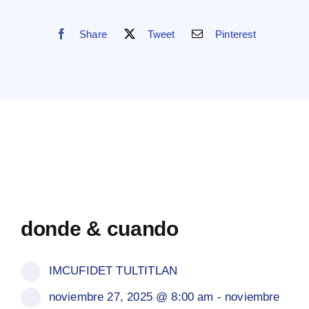
Share
Tweet
Pinterest
COPA
DE
donde & cuando
BOXEO
EDOMEX
2025
IMCUFIDET TULTITLAN
noviembre 27, 2025 @ 8:00 am - noviembre