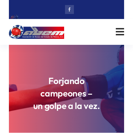
Skip
to
content
Forjando
campeones –
un golpe a la vez.