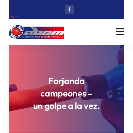
Skip
to
content
Forjando
campeones –
un golpe a la vez.